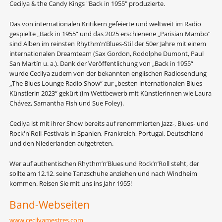
Cecilya & the Candy Kings "Back in 1955" produzierte.
Das von internationalen Kritikern gefeierte und weltweit im Radio
gespielte „Back in 1955“ und das 2025 erschienene „Parisian Mambo“
sind Alben im reinsten Rhythm’n’Blues-Stil der 50er Jahre mit einem
internationalen Dreamteam (Sax Gordon, Rodolphe Dumont, Paul
San Martín u. a.). Dank der Veröffentlichung von „Back in 1955“
wurde Cecilya zudem von der bekannten englischen Radiosendung
„The Blues Lounge Radio Show“ zur „besten internationalen Blues-
Künstlerin 2023“ gekürt (im Wettbewerb mit Künstlerinnen wie Laura
Chávez, Samantha Fish und Sue Foley).
Cecilya ist mit ihrer Show bereits auf renommierten Jazz-, Blues- und
Rock'n'Roll-Festivals in Spanien, Frankreich, Portugal, Deutschland
und den Niederlanden aufgetreten.
Wer auf authentischen Rhythm’n’Blues und Rock’n’Roll steht, der
sollte am 12.12. seine Tanzschuhe anziehen und nach Windheim
kommen. Reisen Sie mit uns ins Jahr 1955!
Band-Webseiten
www.cecilyamestres.com