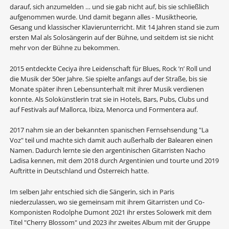
darauf, sich anzumelden … und sie gab nicht auf, bis sie schließlich
aufgenommen wurde. Und damit begann alles - Musiktheorie,
Gesang und klassischer Klavierunterricht. Mit 14 Jahren stand sie zum
ersten Mal als Solosängerin auf der Bühne, und seitdem ist sie nicht
mehr von der Bühne zu bekommen.
2015 entdeckte Ceciya ihre Leidenschaft für Blues, Rock ’n’ Roll und
die Musik der 50er Jahre. Sie spielte anfangs auf der Straße, bis sie
Monate später ihren Lebensunterhalt mit ihrer Musik verdienen
konnte. Als Solokünstlerin trat sie in Hotels, Bars, Pubs, Clubs und
auf Festivals auf Mallorca, Ibiza, Menorca und Formentera auf.
2017 nahm sie an der bekannten spanischen Fernsehsendung "La
Voz" teil und machte sich damit auch außerhalb der Balearen einen
Namen. Dadurch lernte sie den argentinischen Gitarristen Nacho
Ladisa kennen, mit dem 2018 durch Argentinien und tourte und 2019
Auftritte in Deutschland und Österreich hatte.
Im selben Jahr entschied sich die Sängerin, sich in Paris
niederzulassen, wo sie gemeinsam mit ihrem Gitarristen und Co-
Komponisten Rodolphe Dumont 2021 ihr erstes Solowerk mit dem
Titel "Cherry Blossom" und 2023 ihr zweites Album mit der Gruppe